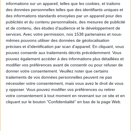
informations sur un appareil, telles que les cookies, et traitons
des données personnelles telles que des identifiants uniques et
3) Souriez de manière exagérée en face du miroir.
des informations standards envoyées par un appareil pour des
publicités et du contenu personnalisés, des mesures de publicité
Fermez vos lèvres et ayez un sourire aussi large que
et de contenu, des études d'audience et le développement de
vous pouvez, comme si vous essayez de toucher vos
services.
Avec votre permission, nos 1538 partenaires et nous-
deux oreilles avec les coins de votre bouche.
mêmes pouvons utiliser des données de géolocalisation
précises et d’identification par scan d'appareil. En cliquant, vous
pouvez consentir aux traitements décrits précédemment. Vous
Gardez cette position entre 8 et 10 secondes et
pouvez également accéder à des informations plus détaillées et
détendez-vous. Répétez ces mouvements 5 fois.
modifier vos préférences avant de consentir ou pour refuser de
donner votre consentement.
Veuillez noter que certains
traitements de vos données personnelles peuvent ne pas
4) Fermez vos lèvres et esquissez un sourire naturel.
nécessiter votre consentement, mais vous avez le droit de vous
y opposer. Vous pouvez modifier vos préférences ou retirer
Puis aspirez vos joues comme si vous faisiez le
votre consentement à tout moment en revenant sur ce site et en
"visage du poisson".
cliquant sur le bouton "Confidentialité" en bas de la page Web.
Gardez cette position entre 5 et 8 secondes et
détendez-vous. Répétez ces mouvements 5 fois.