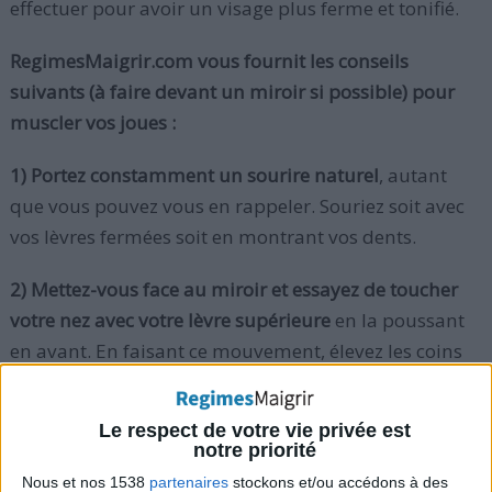
effectuer pour avoir un visage plus ferme et tonifié.
RegimesMaigrir.com vous fournit les conseils
suivants (à faire devant un miroir si possible) pour
muscler vos joues :
1) Portez constamment un sourire naturel
, autant
que vous pouvez vous en rappeler. Souriez soit avec
vos lèvres fermées soit en montrant vos dents.
2) Mettez-vous face au miroir et essayez de toucher
votre nez avec votre lèvre supérieure
en la poussant
en avant. En faisant ce mouvement, élevez les coins
de vos lèvres et contractez vos joues vers vos yeux.
Le respect de votre vie privée est
Gardez cette position pendant 10 secondes et
notre priorité
détendez-vous. Répétez ces mouvements 5 fois.
Nous et nos 1538
partenaires
stockons et/ou accédons à des