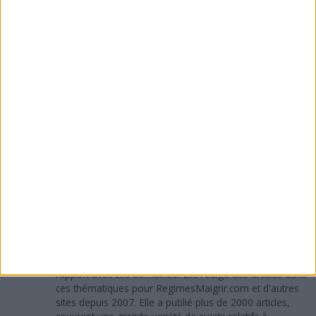
Relire la partie "METHODE POUR MAIGRIR
DU VISAGE" ici
.
A propos de l'auteur :
Sandra Maribaux
Directrice de la publication et rédactrice
Titulaire d'un MBA, Sandra Maribaux est passionnée de
nutrition, diététique et fitness. Depuis 2005, elle a lu plus
de 3000 ouvrages spécialisés et études scientifiques en
rapport avec ces domaines. Elle rédige des articles dans
ces thématiques pour RegimesMaigrir.com et d'autres
sites depuis 2007. Elle a publié plus de 2000 articles,