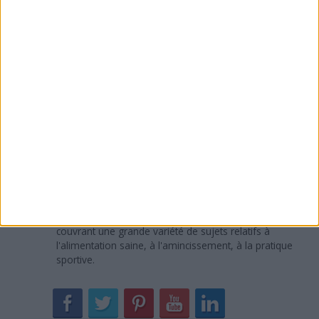
> A voir aussi
Bouillie sucrée
A propos de l'auteur :
Sandra Maribaux
Directrice de la publication et rédactrice
Titulaire d'un MBA, Sandra Maribaux est passionnée de
nutrition, diététique et fitness. Depuis 2005, elle a lu plus
de 3000 ouvrages spécialisés et études scientifiques en
rapport avec ces domaines. Elle rédige des articles dans
ces thématiques pour RegimesMaigrir.com et d'autres
sites depuis 2007. Elle a publié plus de 2000 articles,
couvrant une grande variété de sujets relatifs à
l'alimentation saine, à l'amincissement, à la pratique
sportive.