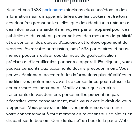
notre priorité
grammes de fromage blanc à 0% de matières
grasses (velouté ou faisselle),
Nous et nos 1538
partenaires
stockons et/ou accédons à des
informations sur un appareil, telles que les cookies, et traitons
250 grammes de potage maison sans féculent ni
des données personnelles telles que des identifiants uniques et
matière grasse (ou 250 ml de potage en brick, à
des informations standards envoyées par un appareil pour des
condition de rester sous 40 calories pour 100 ml,
publicités et du contenu personnalisés, des mesures de publicité
et de contenu, des études d'audience et le développement de
attention ces potages en brick sont très salés),
services.
Avec votre permission, nos 1538 partenaires et nous-
2 oeufs durs (garder les deux blancs mais la
mêmes pouvons utiliser des données de géolocalisation
moitié d'un jaune d'oeuf seulement),
précises et d’identification par scan d'appareil. En cliquant, vous
pouvez consentir aux traitements décrits précédemment. Vous
Du jus de citron (pour aider la digestion du lait).
pouvez également accéder à des informations plus détaillées et
modifier vos préférences avant de consentir ou pour refuser de
donner votre consentement.
Veuillez noter que certains
traitements de vos données personnelles peuvent ne pas
Comment préparer cette recette ?
nécessiter votre consentement, mais vous avez le droit de vous
Réchauffer le potage. Ajouter le laitage et le jus de
y opposer. Vous pouvez modifier vos préférences ou retirer
votre consentement à tout moment en revenant sur ce site et en
citron. Remuer l'ensemble.
cliquant sur le bouton "Confidentialité" en bas de la page Web.
Hâcher les blancs d'oeufs. Mélanger. Broyer le
demi jaune d'oeuf et parsemer dans la