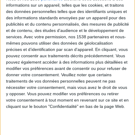
1 oignon haché,
informations sur un appareil, telles que les cookies, et traitons
1 cuillère à soupe de beurre,
des données personnelles telles que des identifiants uniques et
des informations standards envoyées par un appareil pour des
1 chou de Chine,
publicités et du contenu personnalisés, des mesures de publicité
3 carottes,
et de contenu, des études d'audience et le développement de
20 cl d'eau,
services.
Avec votre permission, nos 1538 partenaires et nous-
mêmes pouvons utiliser des données de géolocalisation
1 tablette de bouillon de légumes,
précises et d’identification par scan d'appareil. En cliquant, vous
400 grammes de filets de poisson,
pouvez consentir aux traitements décrits précédemment. Vous
1 cuillère à soupe de jus de citron,
pouvez également accéder à des informations plus détaillées et
modifier vos préférences avant de consentir ou pour refuser de
Sel,
donner votre consentement.
Veuillez noter que certains
Poivre blanc,
traitements de vos données personnelles peuvent ne pas
4 ou 5 cuillères à soupe de crème,
nécessiter votre consentement, mais vous avez le droit de vous
y opposer. Vous pouvez modifier vos préférences ou retirer
1 cuillère à soupe d'aneth effeuillé,
votre consentement à tout moment en revenant sur ce site et en
100 grammes de crevettes cuites.
cliquant sur le bouton "Confidentialité" en bas de la page Web.
Comment préparer cette recette ?