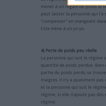
mener à un regain de poids la s
peut laisser la personne qui l'a 
"compenser" en mangeant davant
Cela mène à un yo-yo.
4) Perte de poids peu réelle
La personne qui suit le régime s
quantité de poids perdue. Bien 
partie du poids perdu se trouve 
maigres. Il n'y a quasiment pas
et la personne qui suit le régim
régime, si elle n'ajoute pas de
régime.