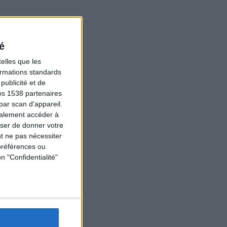
é
elles que les
formations standards
ublicité et de
os 1538 partenaires
par scan d'appareil.
galement accéder à
user de donner votre
t ne pas nécessiter
préférences ou
n "Confidentialité"