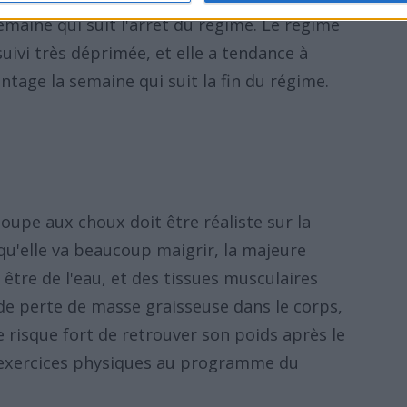
emaine qui suit l'arrêt du régime. Le régime
suivi très déprimée, et elle a tendance à
age la semaine qui suit la fin du régime.
oupe aux choux doit être réaliste sur la
qu'elle va beaucoup maigrir, la majeure
être de l'eau, et des tissues musculaires
 de perte de masse graisseuse dans le corps,
e risque fort de retrouver son poids après le
s exercices physiques au programme du