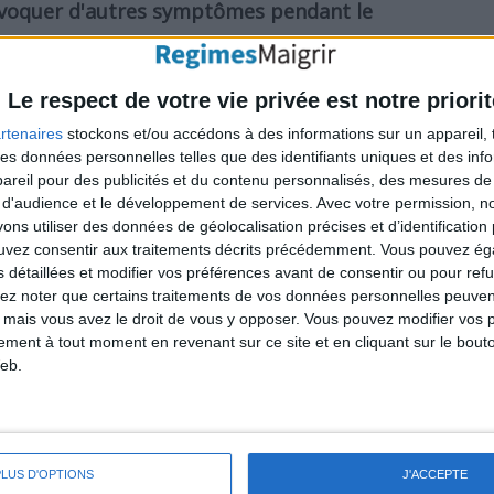
ovoquer d'autres symptômes pendant le
ilité et des maux de tête. Quelques personnes
Le respect de votre vie privée est notre priorit
entration souvent associé à la faim.
rtenaires
stockons et/ou accédons à des informations sur un appareil, t
e régime ne pense à rien d'autre qu'à manger,
 des données personnelles telles que des identifiants uniques et des in
urtout liquide, elle ne peut vous remplir le
reil pour des publicités et du contenu personnalisés, des mesures de p
 d'audience et le développement de services.
Avec votre permission, n
s utiliser des données de géolocalisation précises et d’identification 
ouvez consentir aux traitements décrits précédemment. Vous pouvez é
s détaillées et modifier vos préférences avant de consentir ou pour ref
er autant de soupe au chou que vous
lez noter que certains traitements de vos données personnelles peuven
aim, mais la monotonie du régime peut
 mais vous avez le droit de vous y opposer. Vous pouvez modifier vos 
tement à tout moment en revenant sur ce site et en cliquant sur le bouto
insurmontable.
eb.
PLUS D'OPTIONS
J'ACCEPTE
un régime hypocalorique et restrictif, peut