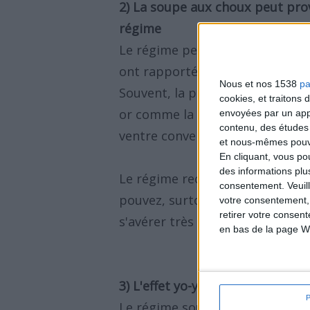
2) La soupe aux choux peut pr
régime
Le régime peut causer l'irritab
ont rapporté un manque de conc
Nous et nos 1538
pa
Souvent, la personne qui suit l
cookies, et traitons
or comme la soupe au chou est s
envoyées par un appa
contenu, des études
ventre convenablement.
et nous-mêmes pouvon
En cliquant, vous p
des informations plu
Le régime recommande de mang
consentement.
Veuil
pouvez, surtout si vous avez f
votre consentement,
retirer votre consen
s'avérer très éprouvante voire 
en bas de la page W
3) L'effet yo-yo
Le régime soupe au chou, étant 