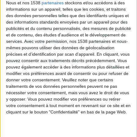
tissus adipeux
.
Nous et nos 1538
partenaires
stockons et/ou accédons à des
informations sur un appareil, telles que les cookies, et traitons
Les graisses animales (le gras de la viande, le beurre, le
des données personnelles telles que des identifiants uniques et
des informations standards envoyées par un appareil pour des
fromage fondu, etc.) restent toutefois déconseillées
publicités et du contenu personnalisés, des mesures de publicité
pour éviter la montée rapide du taux de cholestérol
. Il
et de contenu, des études d'audience et le développement de
vaut mieux privilégier les bonnes matières grasses
services.
Avec votre permission, nos 1538 partenaires et nous-
mêmes pouvons utiliser des données de géolocalisation
mono et poly-insaturées (huile d'olive, huile de colza,
précises et d’identification par scan d'appareil. En cliquant, vous
etc.). Quant aux laitages, ils sont déconseillés car ils
pouvez consentir aux traitements décrits précédemment. Vous
contiennent de la lactose, la version "lait de vache" du
pouvez également accéder à des informations plus détaillées et
modifier vos préférences avant de consentir ou pour refuser de
sucre.
donner votre consentement.
Veuillez noter que certains
traitements de vos données personnelles peuvent ne pas
La durée de ce plan minceur varie en fonction de votre
nécessiter votre consentement, mais vous avez le droit de vous
poids à perdre.
y opposer. Vous pouvez modifier vos préférences ou retirer
votre consentement à tout moment en revenant sur ce site et en
cliquant sur le bouton "Confidentialité" en bas de la page Web.
> Avantages
Comme tout autre régime hypocalorique, le régime