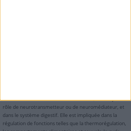
b) La sérotonine
La sérotonine est fabriquée à partir du tryptophane,
un
acide aminé qui est apporté au cerveau par la
circulation sanguine entre autres
. Certains neurones
du noyau du raphé, situé au sein du tronc cérébral,
transforment le tryptophane en 5-hydroxytryptophane
(5-HTP) grâce à une enzyme, la tryptophane
hydroxylase. Le 5-hydroxytryptophane est ensuite
converti en sérotonine par une autre enzyme, la L-
amino acid décarboxylase (AADC).
On trouve la sérotonine dans le cerveau, où elle joue le
rôle de neurotransmetteur ou de neuromédiateur, et
dans le système digestif. Elle est impliquée dans la
régulation de fonctions telles que la thermorégulation,