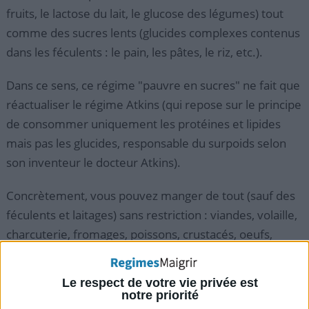
fruits, le lactose du lait, le glucose des légumes) tout
comme des sucres lents (glucides complexes contenus
dans les féculents : le pain, les pâtes, le riz, etc.).
Dans ce sens, ce régime "pauvre en sucres" ne fait que
réactualiser le régime Atkins (qui repose sur le principe
de consommer uniquement les protéines et lipides
mais pas les glucides, responsable du surpoids selon
son inventeur le docteur Atkins).
Concrètement, vous pouvez manger de tout (sauf des
féculents et laitages) sans restriction : viandes, volaille,
charcuterie, fromages, poissons, crustacés, oeufs,
légumes pauvres en sucres, etc. L'objectif reste
d'obliger votre organisme, privé de ses glucides tant
Le respect de votre vie privée est
aimés,
à brûler les réserves de graisse situées dans les
notre priorité